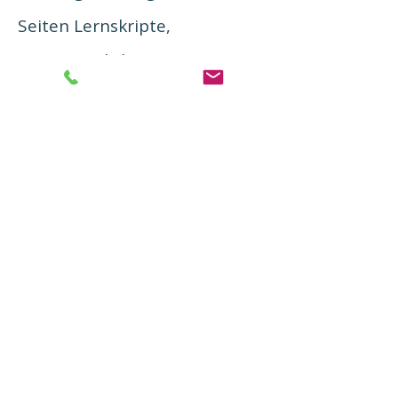
Seiten Lernskripte,
ein persönlicher
Ansprechpartner – und ein
Seminar, das sich vollständig
Ihrer Situation anpasst.
3.250,– €, zahlbar in
monatlichen Raten, Start nach
Vereinbarung, keine
Vertragsbindung.